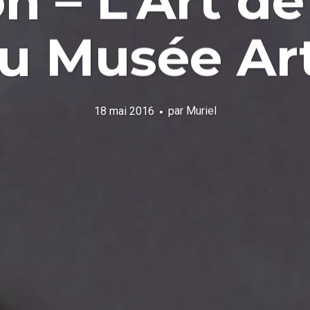
n – L’Art d
au Musée Ar
18 mai 2016
par
Muriel