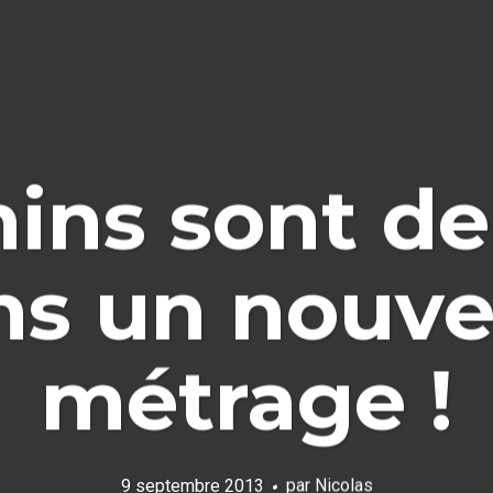
ns sont de
ns un nouve
métrage !
9 septembre 2013
par
Nicolas