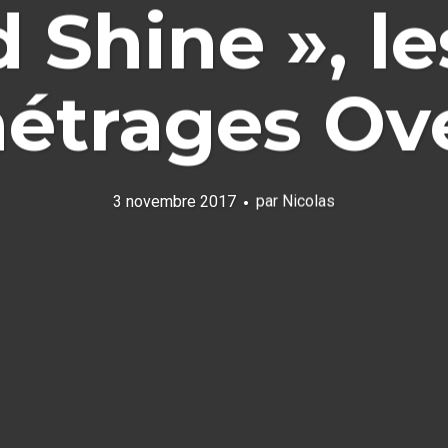
d Shine », le
étrages Ov
3 novembre 2017
par
Nicolas