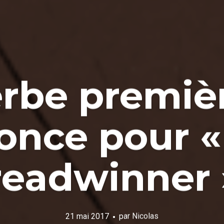
rbe premiè
once pour «
readwinner »
21 mai 2017
par
Nicolas