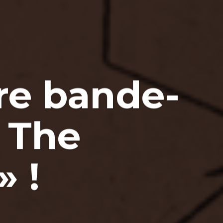
re bande-
 The
 !