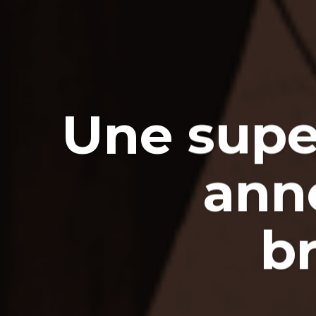
Une supe
ann
b