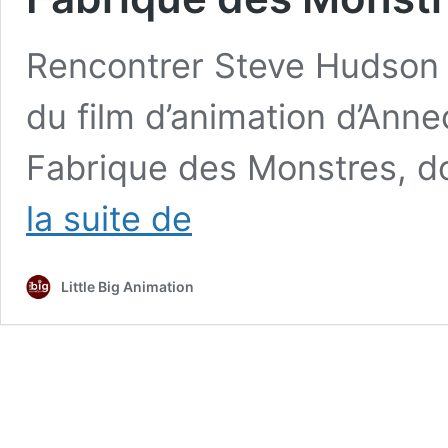
Rencontrer Steve Hudson du
du film d’animation d’Anne
Fabrique des Monstres, do
Interview
la suite de
–
Steve
Hudson,
Little Big Animation
réalisateur
de
« La
Fabrique
des
Monstres »