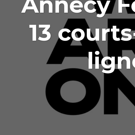
Annecy F
13 court
lign