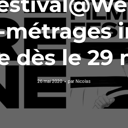
estival@We 
s-métrages i
e dès le 29 
26 mai 2020
par
Nicolas