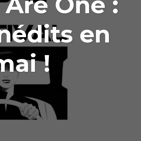
Are One :
nédits en
mai !