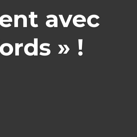
ient avec
rds » !