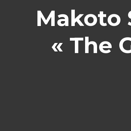
Makoto S
« The 