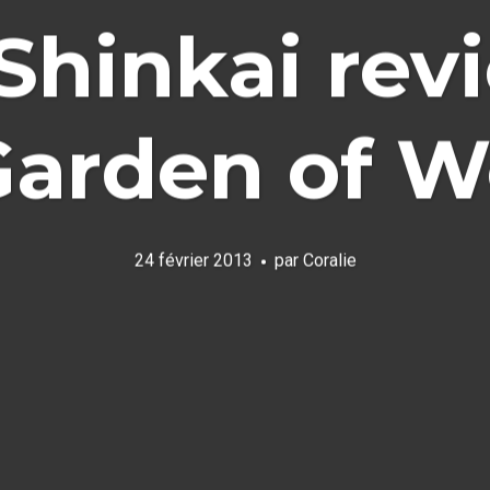
hinkai rev
Garden of Wo
24 février 2013
par
Coralie