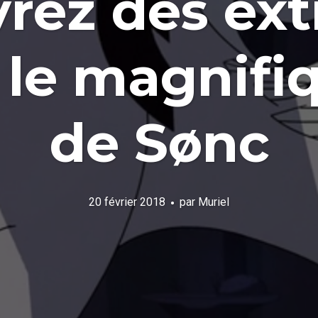
rez des extr
 le magnifi
de Sønc
20 février 2018
par
Muriel