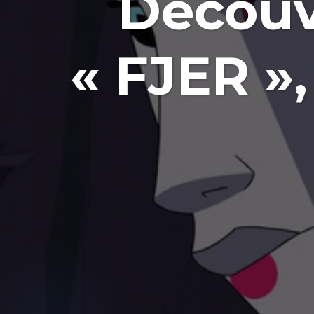
Découv
« FJER »,