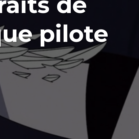
aits de
que pilote