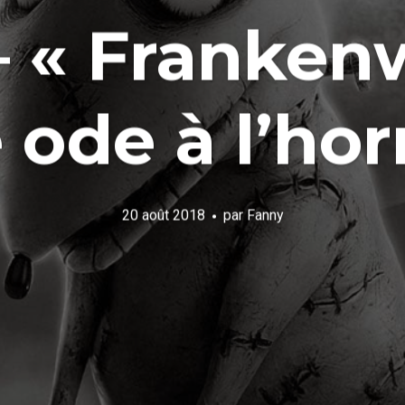
– « Frankenw
 ode à l’hor
20 août 2018
par
Fanny