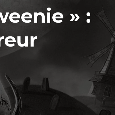
eenie » :
reur