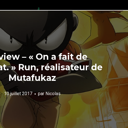
view – « On a fait de
at. » Run, réalisateur de
Mutafukaz
10 juillet 2017
par
Nicolas