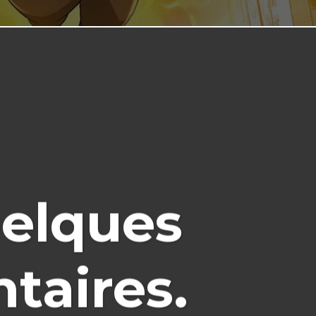
uelques
taires.