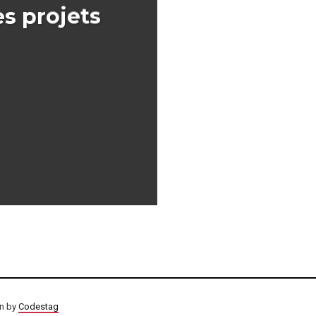
s projets
on by
Codestag