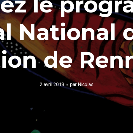
z le prog
al National 
ion de Renn
2 avril 2018
par
Nicolas