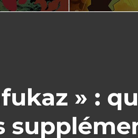
fukaz » : q
 supplémen