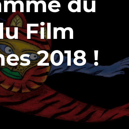
ramme du
du Film
es 2018 !