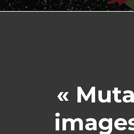
« Muta
images