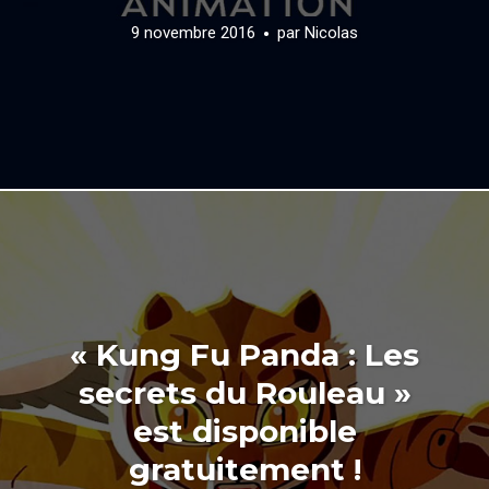
9 novembre 2016
par
Nicolas
« Kung Fu Panda : Les
secrets du Rouleau »
est disponible
gratuitement !