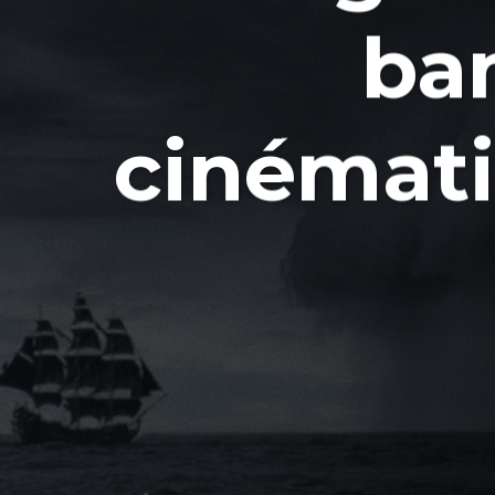
ba
cinémati