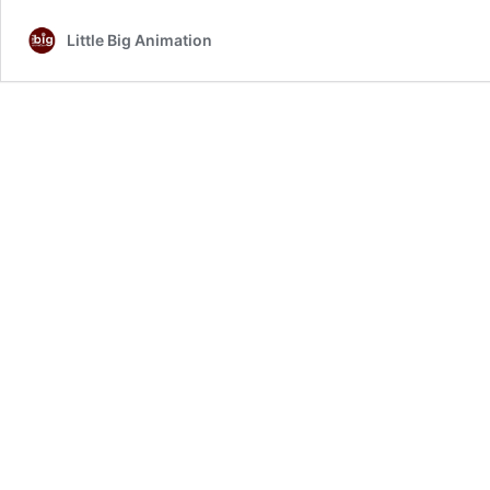
Pitch
MIFA
Little Big Animation
2023
–
La
Petite
Cavale