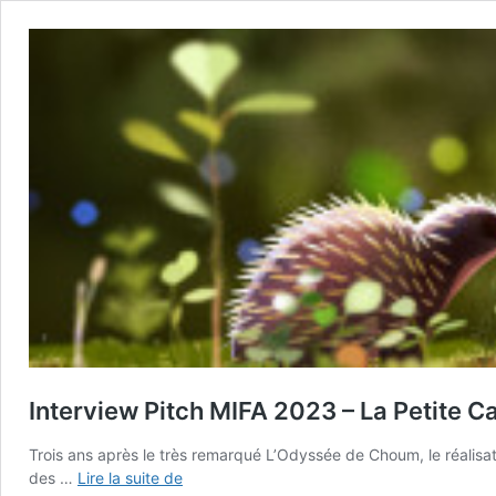
Interview Pitch MIFA 2023 – La Petite C
Trois ans après le très remarqué L’Odyssée de Choum, le réalisateu
Interview
des …
Lire la suite de