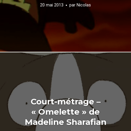
20 mai 2013
par
Nicolas
Court-métrage –
« Omelette » de
Madeline Sharafian