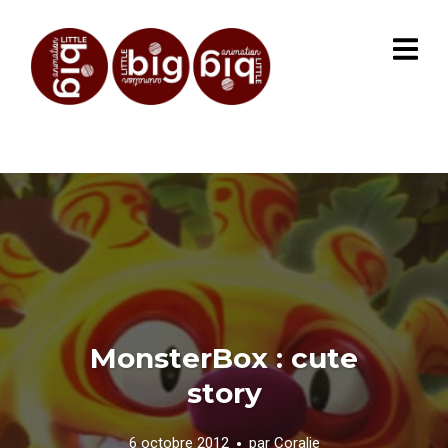
MonsterBox : cute
story
6 octobre 2012
par
Coralie