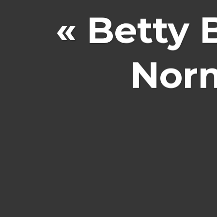
« Betty 
Norm