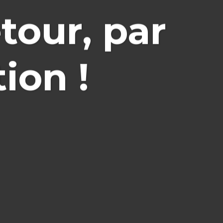
tour, par
ion !