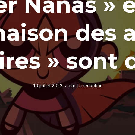
r Nanas » e
maison des 
res » sont 
19 juillet 2022
par
La rédaction