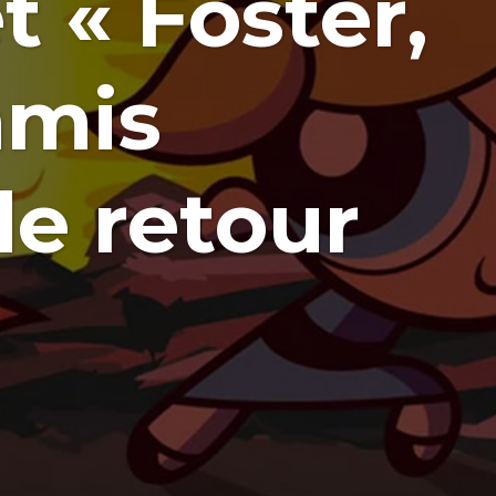
t « Foster,
amis
de retour