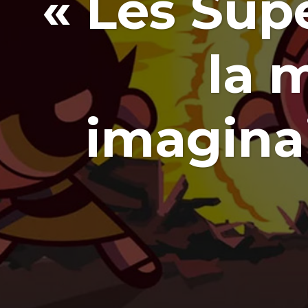
« Les Supe
la 
imaginai