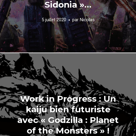
Sidonia »…
5 juillet 2020
par
Nicolas
Work in Progress : Un
kaiju bien futuriste
avec « Godzilla : Planet
of the Monsters » !