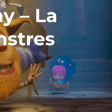
y – La
nstres