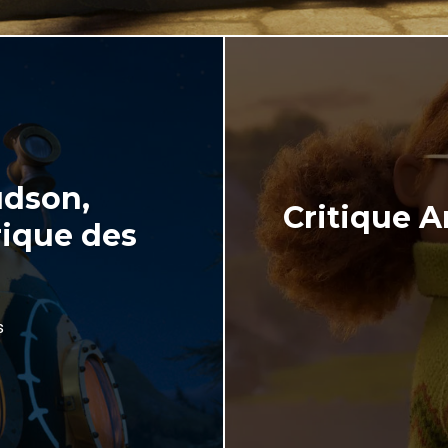
udson,
Critique A
rique des
s