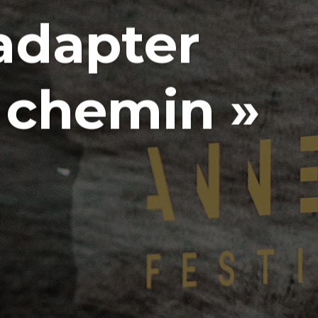
adapter
u chemin »