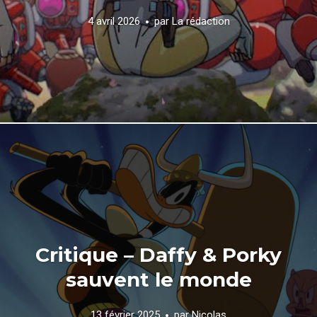
4 avril 2026
par
La rédaction
Critique – Daffy & Porky
sauvent le monde
13 février 2025
par
Nicolas