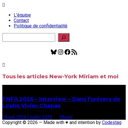
L’équipe
Contact
Politique de confidentialité
Rechercher
Bluesky
Instagram
Facebook
Flux RSS
Tous les articles
New-York Miriam et moi
À la une
FNFA 2026 – Interview – Dans l’univers de
Léahn Vivier-Chapas
18 juin 2026
1 juillet 2026
par
Muriel
Copyright © 2026 — Made with ♥ and intention by
Codestag