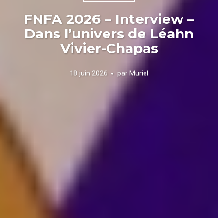
FNFA 2026 – Interview –
Dans l’univers de Léahn
Vivier-Chapas
18 juin 2026
par
Muriel