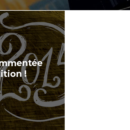
 commentée
tion !