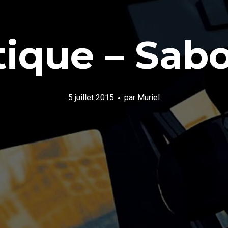
tique – Sab
5 juillet 2015
par
Muriel