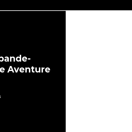
 bande-
e Aventure
s