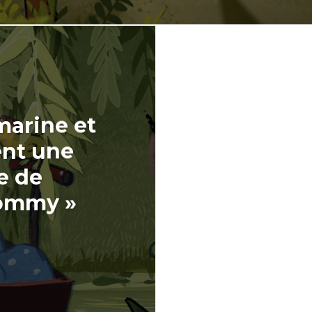
marine et
ent une
e de
Tommy »