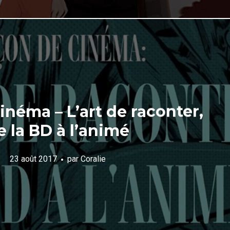
inéma – L’art de raconter,
e la BD à l’animé
23 août 2017
par
Coralie