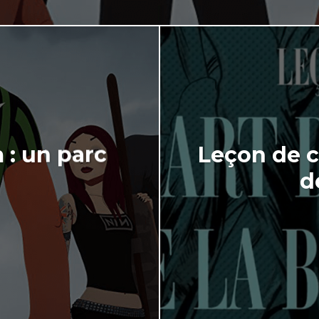
 : un parc
Leçon de c
d