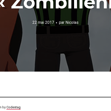
« Zombillén
22 mai 2017
par
Nicolas
on by
Codestag