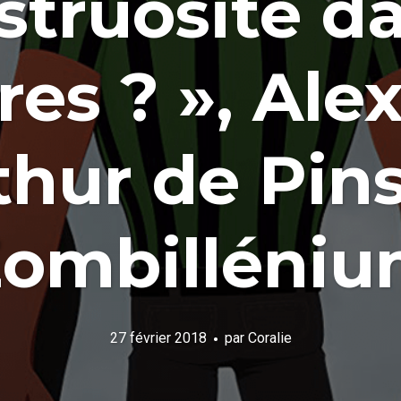
struosité da
es ? », Ale
thur de Pin
ombilléni
27 février 2018
par
Coralie