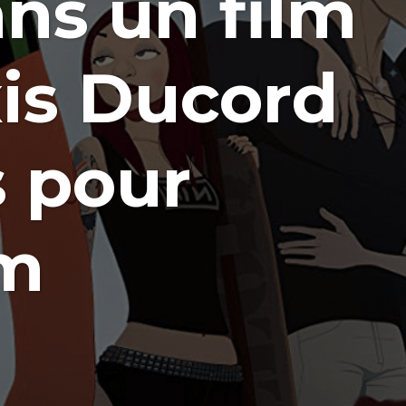
ns un film
xis Ducord
s pour
um