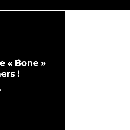
e « Bone »
ers !
s