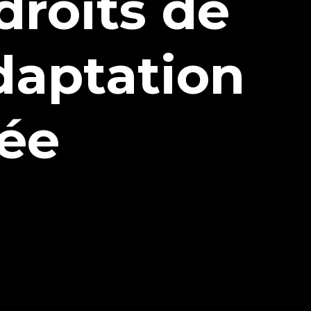
droits de
daptation
mée