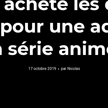
a acheté les 
 pour une a
 série ani
17 octobre 2019
par
Nicolas