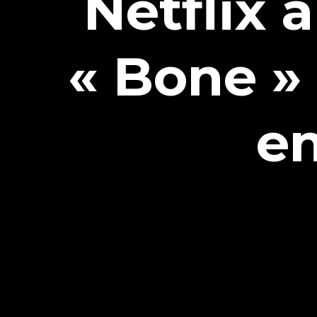
Netflix 
« Bone »
en