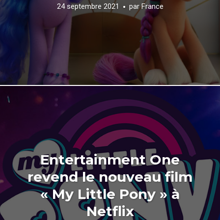
24 septembre 2021
par
France
Entertainment One
revend le nouveau film
« My Little Pony » à
Netflix