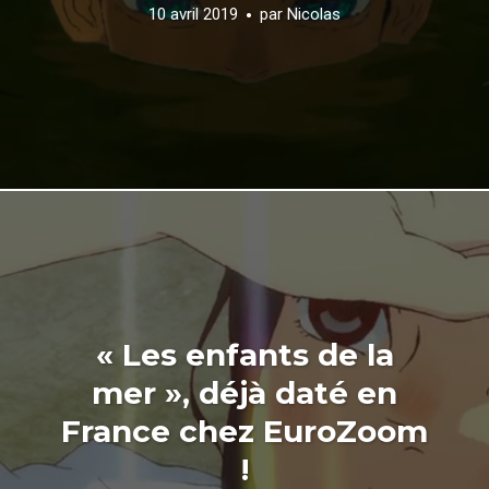
10 avril 2019
par
Nicolas
« Les enfants de la
mer », déjà daté en
France chez EuroZoom
!