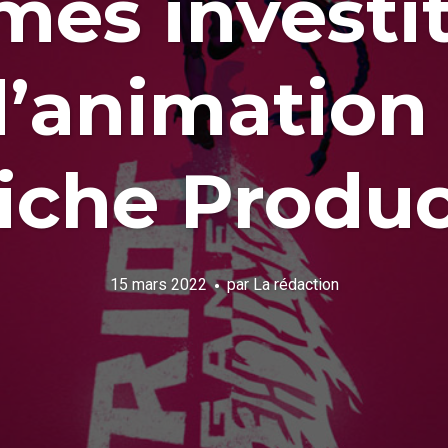
mes investit
d’animation 
iche Produ
15 mars 2022
par
La rédaction