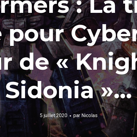
rmers : La t
 pour Cyber
r de « Knig
Sidonia »…
5 juillet 2020
par
Nicolas