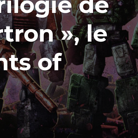
rilogie de
tron », le
hts of