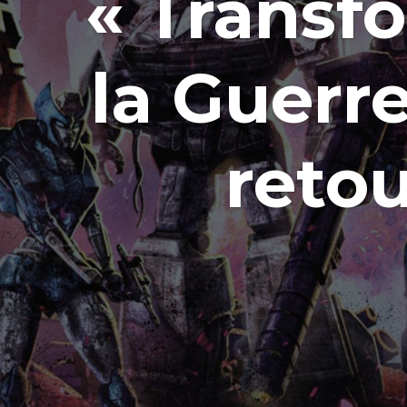
« Transfo
la Guerre
retou