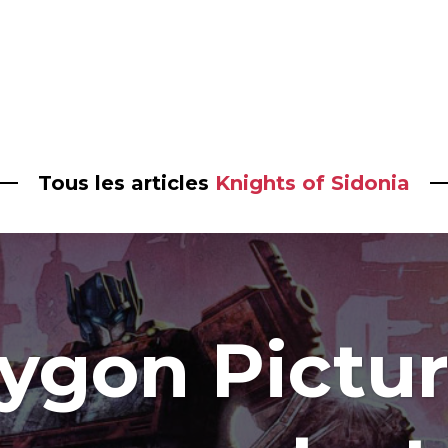
Tous les articles
Knights of Sidonia
ygon Pictur