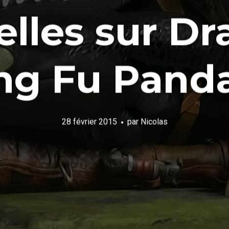
lles sur Dr
g Fu Panda
28 février 2015
par
Nicolas