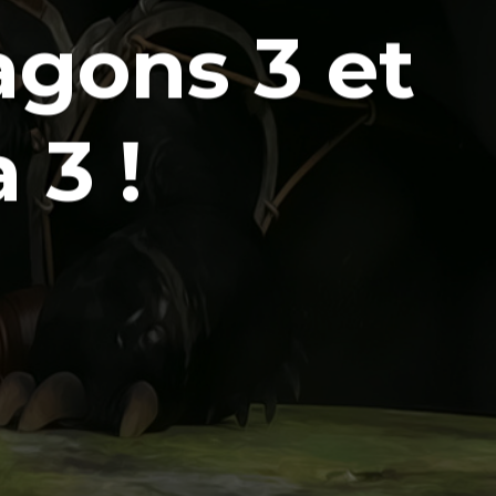
agons 3 et
 3 !