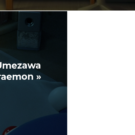
 Umezawa
raemon »