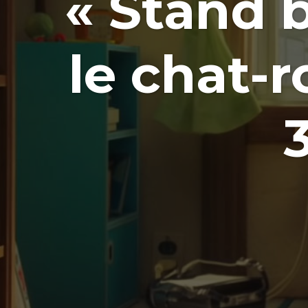
« Stand 
le chat-r