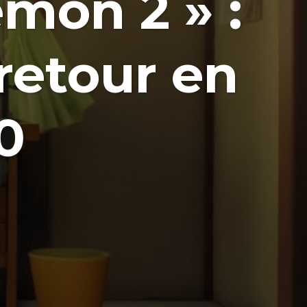
mon 2 » :
 retour en
0