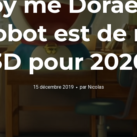
by me Dorae
obot est de
3D pour 202
15 décembre 2019
par
Nicolas