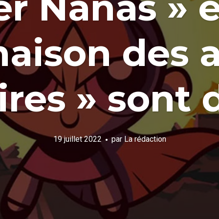
r Nanas » e
maison des 
res » sont 
19 juillet 2022
par
La rédaction