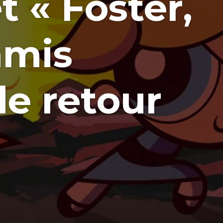
t « Foster,
amis
de retour