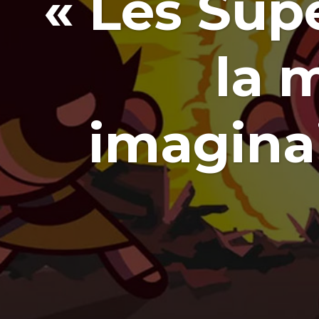
« Les Supe
la 
imaginai