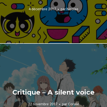
4 décembre 2017
par
Nicolas
Critique – A silent voice
22 novembre 2017
par
Coralie