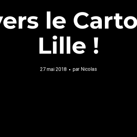
vers le Cart
Lille !
27 mai 2018
par
Nicolas