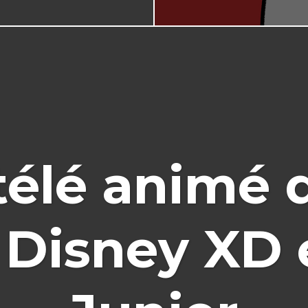
 télé animé 
: Disney XD