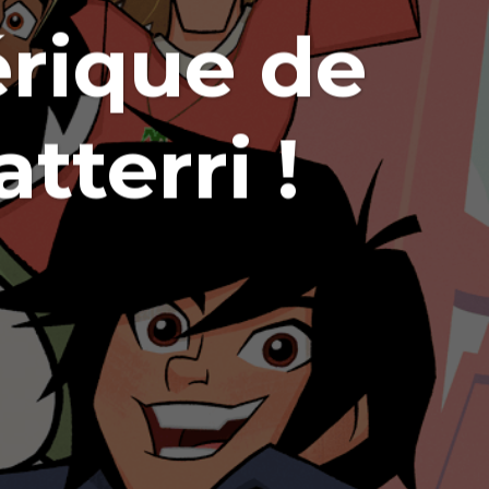
érique de
tterri !