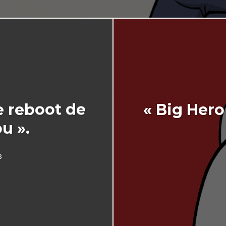
e reboot de
« Big Hero
u ».
s