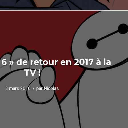
 6 » de retour en 2017 à la
TV !
3 mars 2016
par
Nicolas