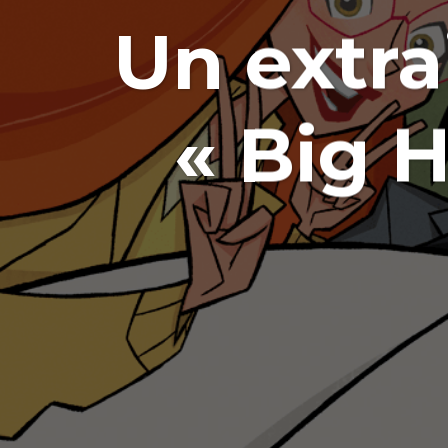
Un extra
« Big H