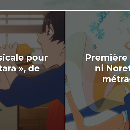
icale pour
Première 
tara », de
ni Nore
a
métra