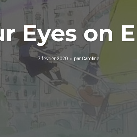
r Eyes on E
7 février 2020
par
Caroline