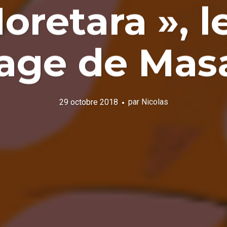
oretara », 
age de Mas
29 octobre 2018
par
Nicolas