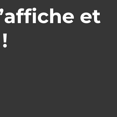
’affiche et
!