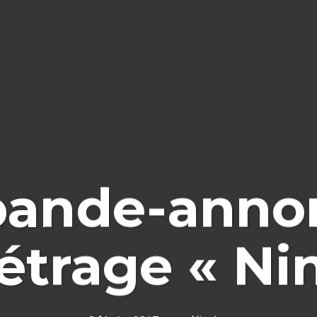
bande-annon
trage « Nin