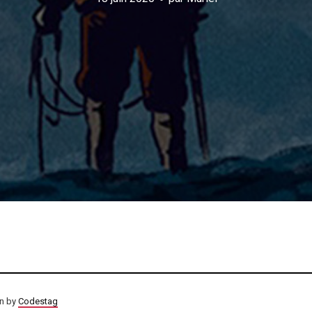
on by
Codestag