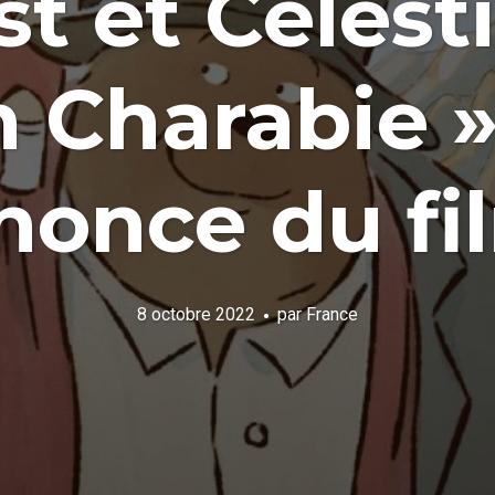
st et Célesti
 Charabie »
nonce du fil
8 octobre 2022
par
France