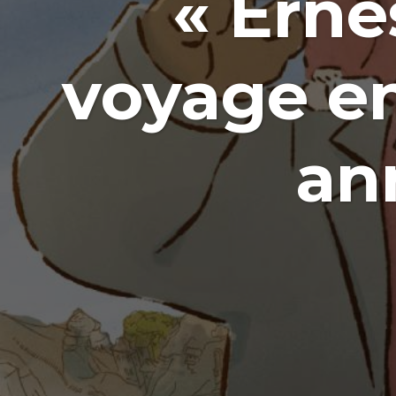
« Erne
voyage en
an