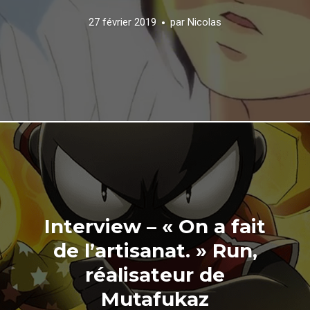
27 février 2019
par
Nicolas
Interview – « On a fait
de l’artisanat. » Run,
réalisateur de
Mutafukaz