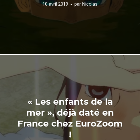
10 avril 2019
par
Nicolas
« Les enfants de la
mer », déjà daté en
France chez EuroZoom
!