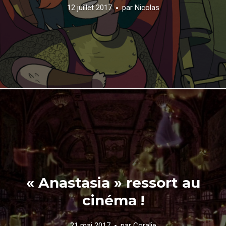
12 juillet 2017
par
Nicolas
« Anastasia » ressort au
cinéma !
21 mai 2017
par
Coralie