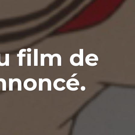
u film de
nnoncé.