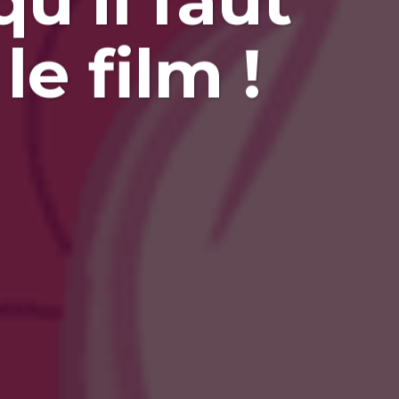
u’il faut
le film !