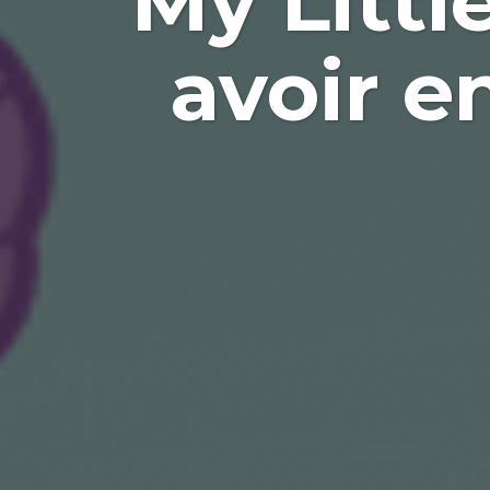
My Littl
avoir en