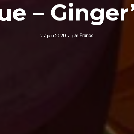
ue – Ginger
27 juin 2020
par
France