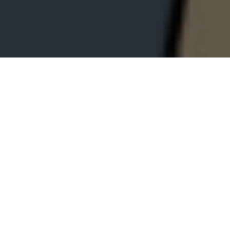
Cela fait quelques temps que nous suivons
Mon
ami Robot
de Pablo Berger, lauréat du prix
Contrechamp au Festival international du Film
d’animation d’Annecy et plus récemment du
European Film Award
du meilleur film
d’animation.