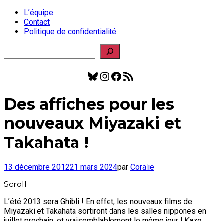
L’équipe
Contact
Politique de confidentialité
Rechercher
Bluesky
Instagram
Facebook
Flux RSS
Des affiches pour les
nouveaux Miyazaki et
Takahata !
13 décembre 2012
21 mars 2024
par
Coralie
Scroll
L’été 2013 sera Ghibli ! En effet, les nouveaux films de
Miyazaki et Takahata sortiront dans les salles nippones en
juillet prochain, et vraisemblablement le même jour !
Kaze