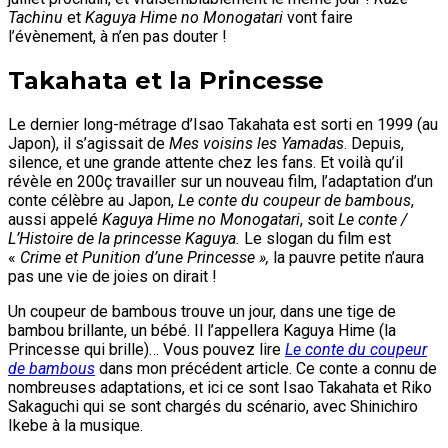
Tachinu
et
Kaguya Hime no Monogatari
vont faire
l’évènement, à n’en pas douter !
Takahata et la Princesse
Le dernier long-métrage d’Isao Takahata est sorti en 1999 (au
Japon), il s’agissait de
Mes voisins les Yamadas
. Depuis,
silence, et une grande attente chez les fans. Et voilà qu’il
révèle en 200ç travailler sur un nouveau film, l’adaptation d’un
conte célèbre au Japon,
Le conte du coupeur de bambous
,
aussi appelé
Kaguya Hime no Monogatari
, soit
Le conte /
L’Histoire de la princesse Kaguya.
Le slogan du film est
«
Crime et Punition d’une Princesse »,
la pauvre petite n’aura
pas une vie de joies on dirait !
Un coupeur de bambous trouve un jour, dans une tige de
bambou brillante, un bébé. Il l’appellera Kaguya Hime (la
Princesse qui brille)… Vous pouvez lire
Le conte du coupeur
de bambous
dans mon précédent article. Ce conte a connu de
nombreuses adaptations, et ici ce sont Isao Takahata et Riko
Sakaguchi qui se sont chargés du scénario, avec Shinichiro
Ikebe à la musique.