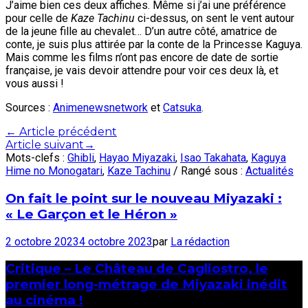
J’aime bien ces deux affiches. Même si j’ai une préférence
pour celle de
Kaze Tachinu
ci-dessus, on sent le vent autour
de la jeune fille au chevalet… D’un autre côté, amatrice de
conte, je suis plus attirée par la conte de la Princesse Kaguya.
Mais comme les films n’ont pas encore de date de sortie
française, je vais devoir attendre pour voir ces deux là, et
vous aussi !
Sources :
Animenewsnetwork
et
Catsuka
.
Post
←
Article précédent
Article suivant
→
navigation
Mots-clefs :
Ghibli
,
Hayao Miyazaki
,
Isao Takahata
,
Kaguya
Hime no Monogatari
,
Kaze Tachinu
/ Rangé sous :
Actualités
On fait le point sur le nouveau Miyazaki :
« Le Garçon et le Héron »
2 octobre 2023
4 octobre 2023
par
La rédaction
Critique – Le Château de Cagliostro, le
premier long-métrage de Miyazaki inédit
au cinéma !