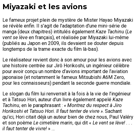
Miyazaki et les avions
Le fameux projet plein de mystère de Mister Hayao Miyazaki
se révèle enfin. Il s’agit de l’adaptation d’une mini-série de
manga (deux chapitres) intitulés également
Kaze Tachinu
(
Le
vent se lève
en français), et réalisée par Miyazaki lui-même
(publiés au Japon en 2009, ils devaient se douter depuis
longtemps de la trame exacte du film là-bas).
Le réalisateur revient donc à son amour pour les avions avec
une histoire centrée sur Jirô Horikoshi, un ingénieur célèbre
pour avoir conçu un nombre d’avions important de l’aviation
japonaise (et notamment le fameux Mitsubishi A6M Zero,
pour les connaisseurs) pendant la seconde guerre mondiale.
Le slogan du film lui renverrait à la fois à la vie de l’ingénieur
et à Tatsuo Hori, auteur d’un livre également appelé
Kaze
Tachinu
, en le paraphrasant
:
« Montrez du respect à Jiro
Horikoshi et Tatsuo Hori. Il faut tenter de vivre »
. Sachant
qu’ici, Hori citait déjà un auteur bien de chez nous, Paul Valéry
et son poème
Le cimetière marin
, qui dit «
Le vent se lève! . . .
il faut tenter de vivre!
» …